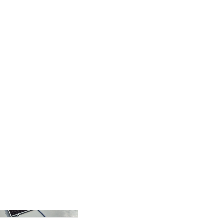
有限会社橋本どうぶつ病院 様
地産地消型再エネ・蓄エネ設
備導入促進事業
株式会社三協電検 様
地産地消型再エネ・蓄エネ設
備導入促進事業
愛和不動産株式会社 様
地産地消型再エネ・蓄エネ設
備導入促進事業