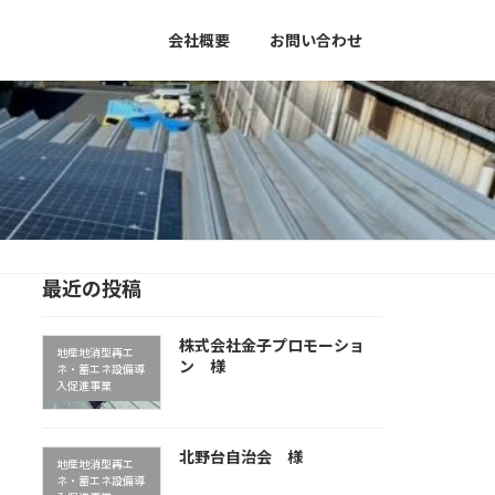
会社概要
お問い合わせ
最近の投稿
株式会社金子プロモーショ
地産地消型再エ
ン 様
ネ・蓄エネ設備導
入促進事業
北野台自治会 様
地産地消型再エ
ネ・蓄エネ設備導