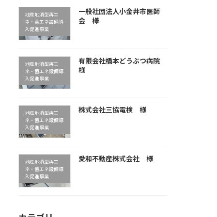
一般社団法人小金井市医師
地産地消型再エ
会 様
ネ・蓄エネ設備導
入促進事業
有限会社橋本どうぶつ病院
地産地消型再エ
様
ネ・蓄エネ設備導
入促進事業
株式会社三協電検 様
地産地消型再エ
ネ・蓄エネ設備導
入促進事業
愛和不動産株式会社 様
地産地消型再エ
ネ・蓄エネ設備導
入促進事業
カテゴリー