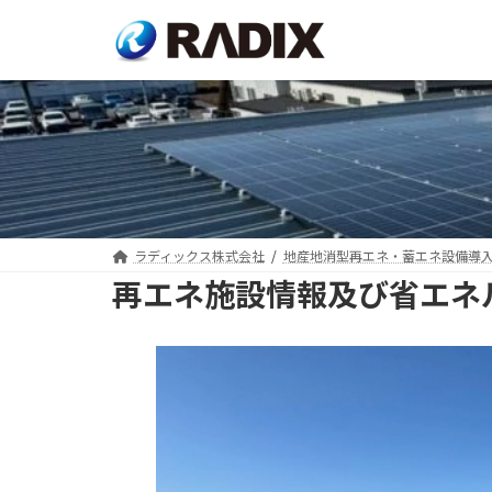
コ
ナ
ン
ビ
テ
ゲ
ン
ー
ツ
シ
へ
ョ
ス
ン
キ
に
ッ
移
プ
動
ラディックス株式会社
地産地消型再エネ・蓄エネ設備導
再エネ施設情報及び省エネ